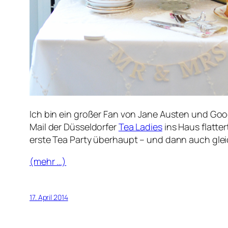
Ich bin ein großer Fan von Jane Austen und Goo
Mail der Düsseldorfer
Tea Ladies
ins Haus flatte
erste Tea Party überhaupt – und dann auch gle
(mehr …)
17. April 2014