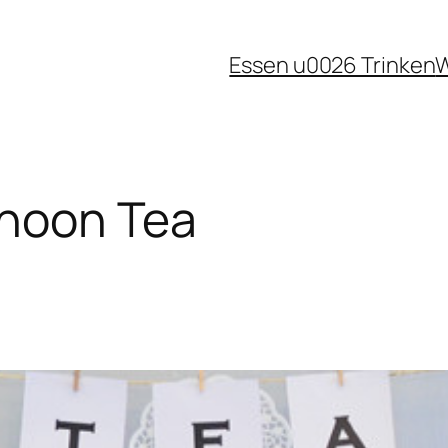
Essen u0026 Trinken
W
rnoon Tea