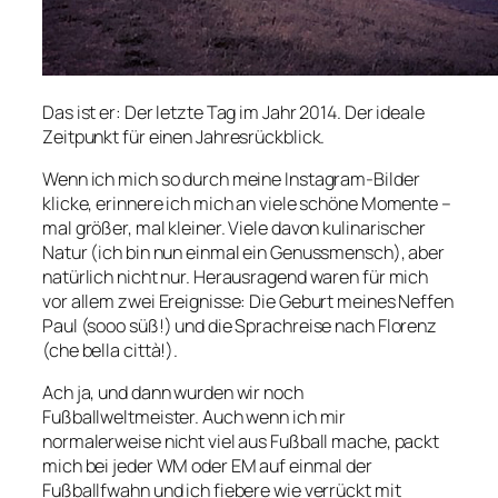
Das ist er: Der letzte Tag im Jahr 2014. Der ideale
Zeitpunkt für einen Jahresrückblick.
Wenn ich mich so durch meine Instagram-Bilder
klicke, erinnere ich mich an viele schöne Momente –
mal größer, mal kleiner. Viele davon kulinarischer
Natur (ich bin nun einmal ein Genussmensch), aber
natürlich nicht nur. Herausragend waren für mich
vor allem zwei Ereignisse: Die Geburt meines Neffen
Paul (sooo süß!) und die Sprachreise nach Florenz
(che bella città!).
Ach ja, und dann wurden wir noch
Fußballweltmeister. Auch wenn ich mir
normalerweise nicht viel aus Fußball mache, packt
mich bei jeder WM oder EM auf einmal der
Fußballfwahn und ich fiebere wie verrückt mit