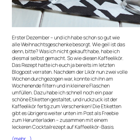
Erster Dezember – und ich habe schon so gut wie
alle Weihnachtsgeschenke besorgt. Wie geil ist das
denn, bitte? Was ich nicht gekauft habe, habe ich
diesmal selbst gemacht. So wie diesen Kaffeelikör.
Das Rezept hatte ich euch ja bereits im letzten
Blogpost verraten. Nachdem der Likör nun zwei volle
Wochen durchgezogen war, konnte ich ihn am
Wochenende filtern und in kleinere Flaschen
umfüllen. Dazu habe ich schnell noch ein paar
schöne Etiketten gestaltet, und ruckzuck ist der
Kaffeelikör fertig zum Verschenken! Die Etiketten
gibt es übrigens weiter unten im Post als Freebie
zum Herunterladen – zusammen mit einem
leckeren Cocktailrezept auf Kaffeelikör-Basis.
(mehr …)