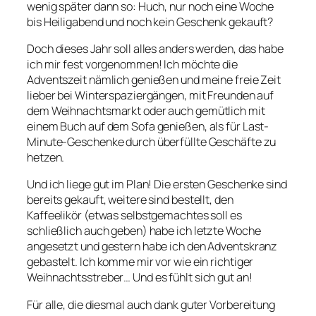
wenig später dann so: Huch, nur noch eine Woche
bis Heiligabend und noch kein Geschenk gekauft?
Doch dieses Jahr soll alles anders werden, das habe
ich mir fest vorgenommen! Ich möchte die
Adventszeit nämlich genießen und meine freie Zeit
lieber bei Winterspaziergängen, mit Freunden auf
dem Weihnachtsmarkt oder auch gemütlich mit
einem Buch auf dem Sofa genießen, als für Last-
Minute-Geschenke durch überfüllte Geschäfte zu
hetzen.
Und ich liege gut im Plan! Die ersten Geschenke sind
bereits gekauft, weitere sind bestellt, den
Kaffeelikör (etwas selbstgemachtes soll es
schließlich auch geben) habe ich letzte Woche
angesetzt und gestern habe ich den Adventskranz
gebastelt. Ich komme mir vor wie ein richtiger
Weihnachtsstreber… Und es fühlt sich gut an!
Für alle, die diesmal auch dank guter Vorbereitung