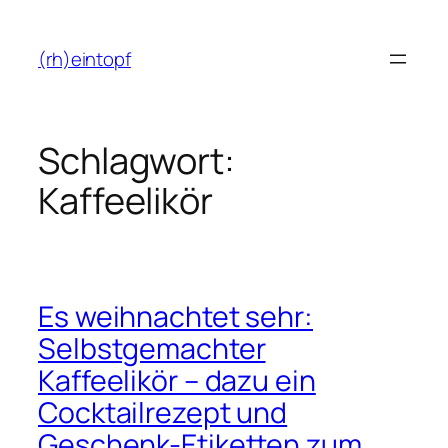
Zum
Inhalt
(rh)eintopf
springen
Schlagwort:
Kaffeelikör
Es weihnachtet sehr:
Selbstgemachter
Kaffeelikör – dazu ein
Cocktailrezept und
Geschenk-Etiketten zum