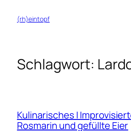
Zum
Inhalt
(rh)eintopf
springen
Schlagwort:
Lardo
Kulinarisches | Improvisie
Rosmarin und gefüllte Eier