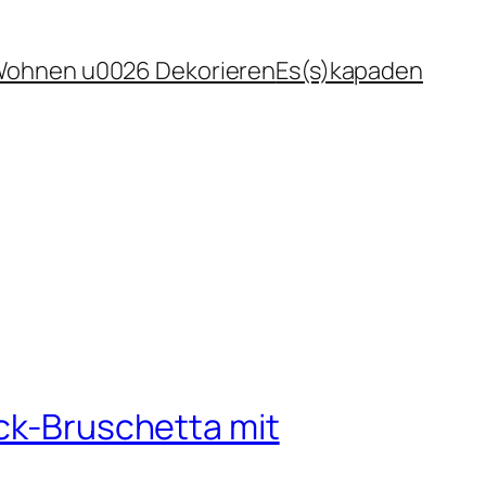
ohnen u0026 Dekorieren
Es(s)kapaden
eck-Bruschetta mit