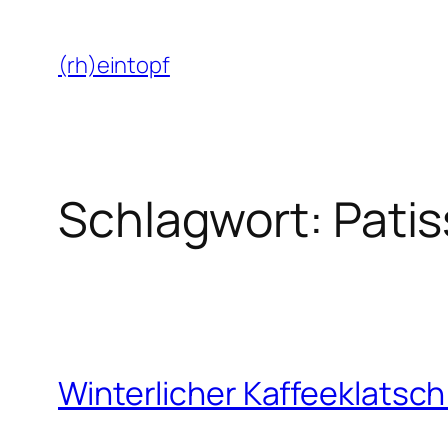
Zum
Inhalt
(rh)eintopf
springen
Schlagwort:
Patis
Winterlicher Kaffeeklatsch