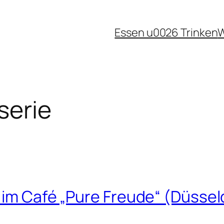
Essen u0026 Trinken
W
serie
 im Café „Pure Freude“ (Düssel