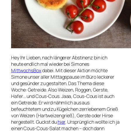
Hey Ihr Lieben, nach längerer Abstinenz bin ich
heute endlich mal wieder bei Simones
MittwochsBox
dabei. Mit dieser Aktion möchte
Simone unser aller Mittagspause im Büro leckerer
und gesünder zu gestalten. Das Thema diese
Woche: Getreide. Also Weizen, Roggen, Gerste,
Hafer… und Cous-Cous. Jaaa, Cous-Cous ist auch
ein Getreide. Er wird nähmlich aus aus
befeuchtetem und zu Kügelchen zerriebenem Grieß
von Weizen (Hartweizengrieß), Gerste oder Hirse
hergestellt. Guckst du
hier
. Ursprünglich wollte ich ja
einen Cous-Cous-Salat machen – doch dann