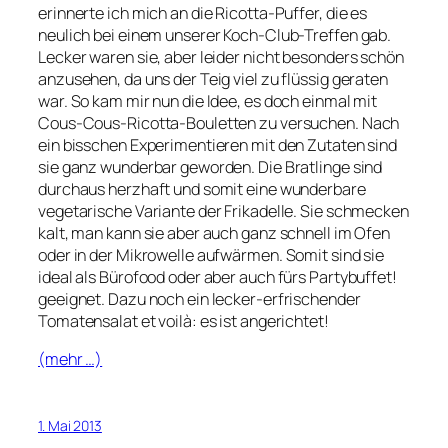
erinnerte ich mich an die Ricotta-Puffer, die es
neulich bei einem unserer Koch-Club-Treffen gab.
Lecker waren sie, aber leider nicht besonders schön
anzusehen, da uns der Teig viel zu flüssig geraten
war. So kam mir nun die Idee, es doch einmal mit
Cous-Cous-Ricotta-Bouletten zu versuchen. Nach
ein bisschen Experimentieren mit den Zutaten sind
sie ganz wunderbar geworden. Die Bratlinge sind
durchaus herzhaft und somit eine wunderbare
vegetarische Variante der Frikadelle. Sie schmecken
kalt, man kann sie aber auch ganz schnell im Ofen
oder in der Mikrowelle aufwärmen. Somit sind sie
ideal als Bürofood oder aber auch fürs Partybuffet!
geeignet. Dazu noch ein lecker-erfrischender
Tomatensalat et voilà: es ist angerichtet!
(mehr …)
1. Mai 2013