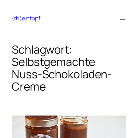
Zum
Inhalt
(rh)eintopf
springen
Schlagwort:
Selbstgemachte
Nuss-Schokoladen-
Creme