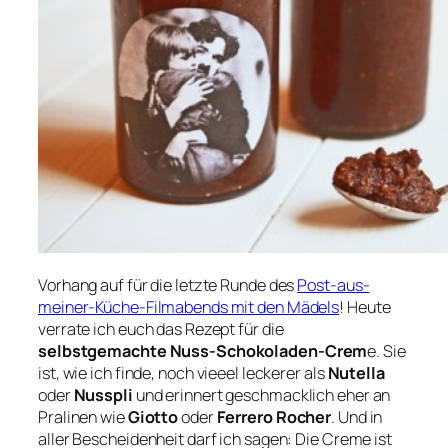
Vorhang auf für die letzte Runde des
Post-aus-
meiner-Küche-Filmabends mit den Mädels
! Heute
verrate ich euch das Rezept für die
selbstgemachte Nuss-Schokoladen-Crem
e. Sie
ist, wie ich finde, noch vieeel leckerer als
Nutella
oder
Nusspli
und erinnert geschmacklich eher an
Pralinen wie
Giotto
oder
Ferrero Rocher
. Und in
aller Bescheidenheit darf ich sagen: Die Creme ist