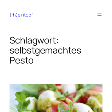
Zum
Inhalt
(rh)eintopf
springen
Schlagwort:
selbstgemachtes
Pesto