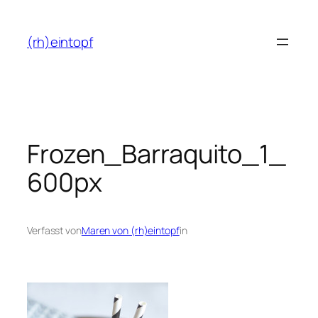
Zum
Inhalt
(rh)eintopf
springen
Frozen_Barraquito_1_
600px
Verfasst von
Maren von (rh)eintopf
in