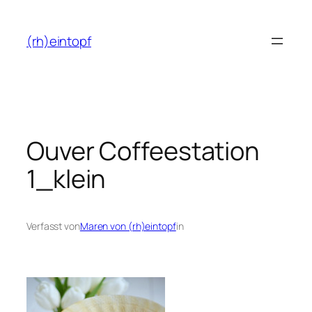
Zum
Inhalt
(rh)eintopf
springen
Ouver Coffeestation
1_klein
Verfasst von
Maren von (rh)eintopf
in