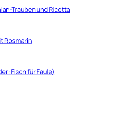
mian-Trauben und Ricotta
it Rosmarin
r: Fisch für Faule)