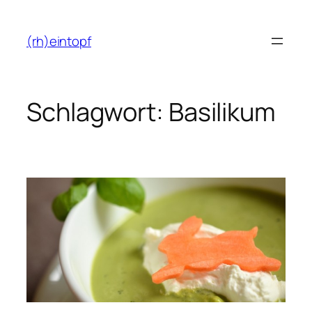
Zum
Inhalt
(rh)eintopf
springen
Schlagwort:
Basilikum