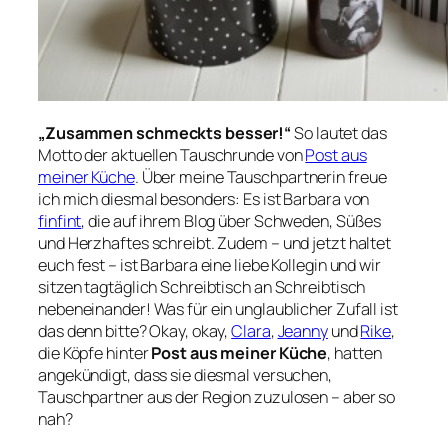
„Zusammen schmeckts besser!“
So lautet das
Motto der aktuellen Tauschrunde von
Post aus
meiner Küche
. Über meine Tauschpartnerin freue
ich mich diesmal besonders: Es ist Barbara von
finfint
, die auf ihrem Blog über Schweden, Süßes
und Herzhaftes schreibt. Zudem – und jetzt haltet
euch fest – ist Barbara eine liebe Kollegin und wir
sitzen tagtäglich Schreibtisch an Schreibtisch
nebeneinander! Was für ein unglaublicher Zufall ist
das denn bitte? Okay, okay,
Clara
,
Jeanny
und
Rike
,
die Köpfe hinter
Post aus meiner Küche
, hatten
angekündigt, dass sie diesmal versuchen,
Tauschpartner aus der Region zuzulosen – aber so
nah?