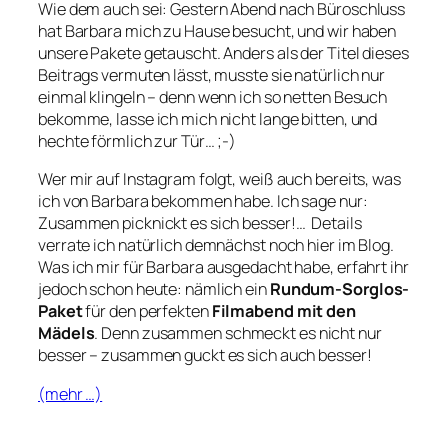
Wie dem auch sei: Gestern Abend nach Büroschluss
hat Barbara mich zu Hause besucht, und wir haben
unsere Pakete getauscht. Anders als der Titel dieses
Beitrags vermuten lässt, musste sie natürlich nur
einmal klingeln – denn wenn ich so netten Besuch
bekomme, lasse ich mich nicht lange bitten, und
hechte förmlich zur Tür… ;-)
Wer mir auf Instagram folgt, weiß auch bereits, was
ich von Barbara bekommen habe. Ich sage nur:
Zusammen picknickt es sich besser!… Details
verrate ich natürlich demnächst noch hier im Blog.
Was ich mir für Barbara ausgedacht habe, erfahrt ihr
jedoch schon heute: nämlich ein
Rundum-Sorglos-
Paket
für den perfekten
Filmabend mit den
Mädels
. Denn zusammen schmeckt es nicht nur
besser – zusammen guckt es sich auch besser!
(mehr …)