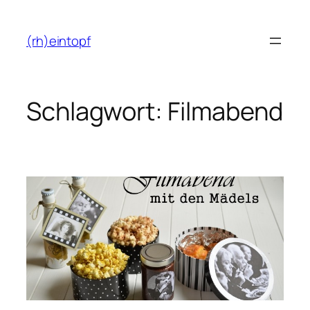
Zum
Inhalt
(rh)eintopf
springen
Schlagwort:
Filmabend