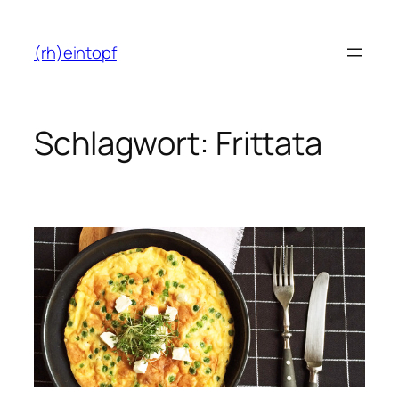
Zum
Inhalt
(rh)eintopf
springen
Schlagwort:
Frittata