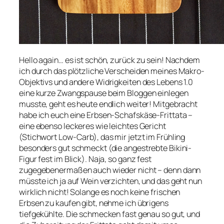
Hello again… es ist schön, zurück zu sein! Nachdem
ich durch das plötzliche Verscheiden meines Makro-
Objektivs und andere Widrigkeiten des Lebens 1.0
eine kurze Zwangspause beim Bloggen einlegen
musste, geht es heute endlich weiter! Mitgebracht
habe ich euch eine Erbsen-Schafskäse-Frittata –
eine ebenso leckeres wie leichtes Gericht
(Stichwort Low-Carb), das mir jetzt im Frühling
besonders gut schmeckt (die angestrebte Bikini-
Figur fest im Blick). Naja, so ganz fest
zugegebenermaßen auch wieder nicht – denn dann
müsste ich ja auf Wein verzichten, und das geht nun
wirklich nicht! Solange es noch keine frischen
Erbsen zu kaufen gibt, nehme ich übrigens
tiefgekühlte. Die schmecken fast genau so gut, und