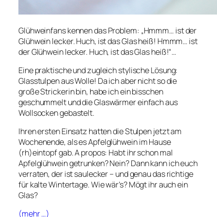
Glühweinfans kennen das Problem: „Hmmm… ist der
Glühwein lecker. Huch, ist das Glas heiß! Hmmm… ist
der Glühwein lecker. Huch, ist das Glas heiß!“…
Eine praktische und zugleich stylische Lösung:
Glasstulpen aus Wolle! Da ich aber nicht so die
große Strickerin bin, habe ich ein bisschen
geschummelt und die Glaswärmer einfach aus
Wollsocken gebastelt.
Ihren ersten Einsatz hatten die Stulpen jetzt am
Wochenende, als es Apfelglühwein im Hause
(rh)eintopf gab. A propos: Habt ihr schon mal
Apfelglühwein getrunken? Nein? Dann kann ich euch
verraten, der ist saulecker – und genau das richtige
für kalte Wintertage. Wie wär’s? Mögt ihr auch ein
Glas?
(mehr …)