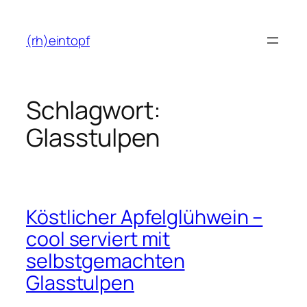
Zum
Inhalt
(rh)eintopf
springen
Schlagwort:
Glasstulpen
Köstlicher Apfelglühwein –
cool serviert mit
selbstgemachten
Glasstulpen