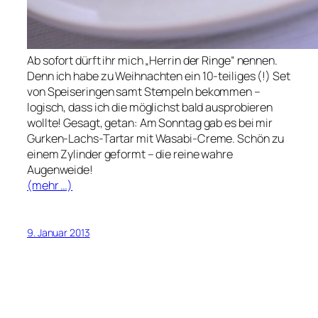
Ab sofort dürft ihr mich „Herrin der Ringe“ nennen.
Denn ich habe zu Weihnachten ein 10-teiliges (!) Set
von Speiseringen samt Stempeln bekommen –
logisch, dass ich die möglichst bald ausprobieren
wollte! Gesagt, getan: Am Sonntag gab es bei mir
Gurken-Lachs-Tartar mit Wasabi-Creme. Schön zu
einem Zylinder geformt – die reine wahre
Augenweide!
(mehr …)
9. Januar 2013