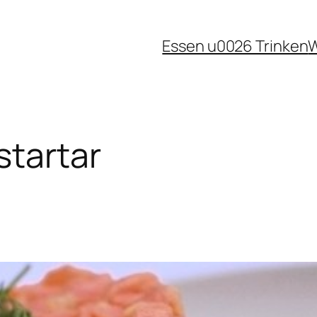
Essen u0026 Trinken
W
startar