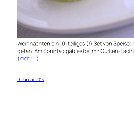
Weihnachten ein 10-teiliges (!) Set von Speise
getan: Am Sonntag gab es bei mir Gurken-Lachs
(mehr …)
9. Januar 2013