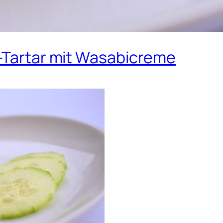
s-Tartar mit Wasabicreme