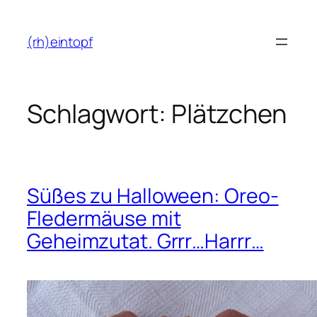
Zum
Inhalt
(rh)eintopf
springen
Schlagwort:
Plätzchen
Süßes zu Halloween: Oreo-
Fledermäuse mit
Geheimzutat. Grrr…Harrr…