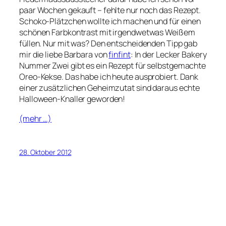
paar Wochen gekauft – fehlte nur noch das Rezept.
Schoko-Plätzchen wollte ich machen und für einen
schönen Farbkontrast mit irgendwetwas Weißem
füllen. Nur mit was? Den entscheidenden Tipp gab
mir die liebe Barbara von
finfint
: In der Lecker Bakery
Nummer Zwei gibt es ein Rezept für selbstgemachte
Oreo-Kekse. Das habe ich heute ausprobiert. Dank
einer zusätzlichen Geheimzutat sind daraus echte
Halloween-Knaller geworden!
(mehr …)
28. Oktober 2012