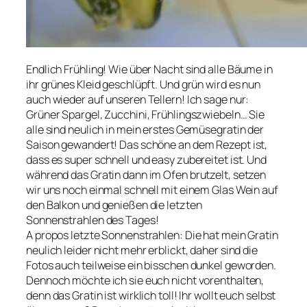
Endlich Frühling! Wie über Nacht sind alle Bäume in
ihr grünes Kleid geschlüpft. Und grün wird es nun
auch wieder auf unseren Tellern! Ich sage nur:
Grüner Spargel, Zucchini, Frühlingszwiebeln… Sie
alle sind neulich in mein erstes Gemüsegratin der
Saison gewandert! Das schöne an dem Rezept ist,
dass es super schnell und easy zubereitet ist. Und
während das Gratin dann im Ofen brutzelt, setzen
wir uns noch einmal schnell mit einem Glas Wein auf
den Balkon und genießen die letzten
Sonnenstrahlen des Tages!
A propos letzte Sonnenstrahlen: Die hat mein Gratin
neulich leider nicht mehr erblickt, daher sind die
Fotos auch teilweise ein bisschen dunkel geworden.
Dennoch möchte ich sie euch nicht vorenthalten,
denn das Gratin ist wirklich toll! Ihr wollt euch selbst