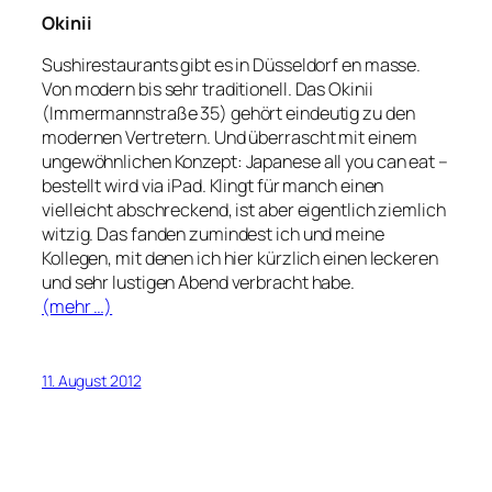
Okinii
Sushirestaurants gibt es in Düsseldorf en masse.
Von modern bis sehr traditionell. Das Okinii
(Immermannstraße 35) gehört eindeutig zu den
modernen Vertretern. Und überrascht mit einem
ungewöhnlichen Konzept: Japanese all you can eat –
bestellt wird via iPad. Klingt für manch einen
vielleicht abschreckend, ist aber eigentlich ziemlich
witzig. Das fanden zumindest ich und meine
Kollegen, mit denen ich hier kürzlich einen leckeren
und sehr lustigen Abend verbracht habe.
(mehr …)
11. August 2012