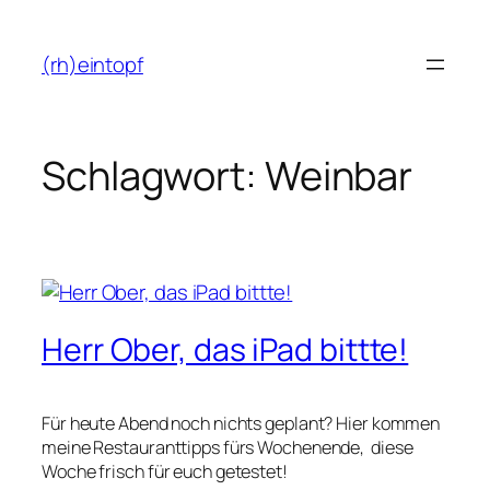
Zum
Inhalt
(rh)eintopf
springen
Schlagwort:
Weinbar
Herr Ober, das iPad bittte!
Für heute Abend noch nichts geplant? Hier kommen
meine Restauranttipps fürs Wochenende, diese
Woche frisch für euch getestet!