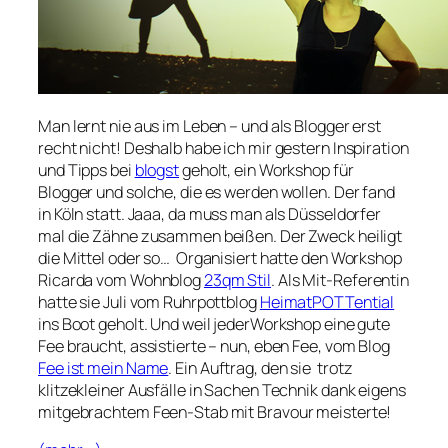
Man lernt nie aus im Leben – und als Blogger erst
recht nicht! Deshalb habe ich mir gestern Inspiration
und Tipps bei
blogst
geholt, ein Workshop für
Blogger und solche, die es werden wollen. Der fand
in Köln statt. Jaaa, da muss man als Düsseldorfer
mal die Zähne zusammen beißen. Der Zweck heiligt
die Mittel oder so… Organisiert hatte den Workshop
Ricarda vom Wohnblog
23qm Stil
. Als Mit-Referentin
hatte sie Juli vom Ruhrpottblog
HeimatPOTTential
ins Boot geholt. Und weil jederWorkshop eine gute
Fee braucht, assistierte – nun, eben Fee, vom Blog
Fee ist mein Name
. Ein Auftrag, den sie trotz
klitzekleiner Ausfälle in Sachen Technik dank eigens
mitgebrachtem Feen-Stab mit Bravour meisterte!