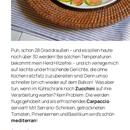
Puh, schon 28 Grad draußen – und es sollen heute
noch über 30 werden! Bei solchen Temperaturen
bekommt mein Herd Hitzefrei – und ich verlege mich
auf leichte und erfrischende Gerichte, die ohne
Kochen ratzfatz zuzubereiten sind. Denn umso
schneller bin ich wieder auf dem Balkon! Was aber
tun, wenn im Kühlschrank noch
Zucchini
auf ihre
Verarbeitung warten? Kein Problem: Die werden
flugs gehobelt und als erfrischendes
Carpaccio
serviert! Mit Serrano-Schinken, getrockneten
Tomaten, Pinienkernen und Basilikum wird’s schön
mediterran
!