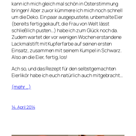
kann ich mich gleich mal schön in Osterstimmung
bringen! Aber zuvor kümmere ich mich noch schnell
um die Deko. Ein paar ausgepustete, unbemalte Eier
(bereits fertig gekauft, die Frau von Welt lässt
schließlich pusten…) habe ich zum Glück noch da.
Zudem wartet der vor wenigen Wochen erstandene
Lackmalstift mit Kupferfarbe auf seinen ersten
Einsatz, zusammen mit seinem Kumpel in Schwarz.
Also an die Eier, fertig, los!
Ach so, und das Rezept für den selbstgemachten
Eierlikör habe ich euch natürlich auch mitgebracht…
(mehr …)
14. April 2014