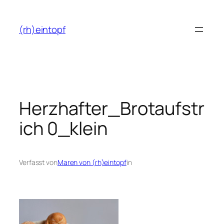
Zum
Inhalt
(rh)eintopf
springen
Herzhafter_Brotaufstr
ich 0_klein
Verfasst von
Maren von (rh)eintopf
in