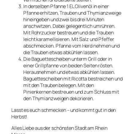
In derselben Pfanne 1 EL Olivenöl in einer
Pfanne erhitzen, Trauben und Thymianzweige
hineingeben und zwei bis drei Minuten
anschwitzen. Dabei gelegentlich umrühren.
Mit Rohrzucker bestreuen und die Trauben
leicht karamellisieren. Mit Salz und Pfeffer
abschmecken. Pfanne vom Herd nehmen und
die Trauben etwas abkühlen lassen.
Die Baguettescheiben unterm Grill oder in
einer Grillpfanne von beiden Seiten rösten.
Herausnehmen und etwas abkühlen lassen.
Baguettescheiben mit Ricotta bestreichen und
mit den Trauben belegen. Mit den
Pinienkernen bestreuen und zum Schluss mit
den Thymianzweigen dekorieren.
Lasst es euch schmecken – und kommt gut in den
Herbst!
Alles Liebe aus der schönsten Stadt am Rhein