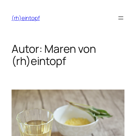
Zum
Inhalt
(rh)eintopf
springen
Autor:
Maren von
(rh)eintopf