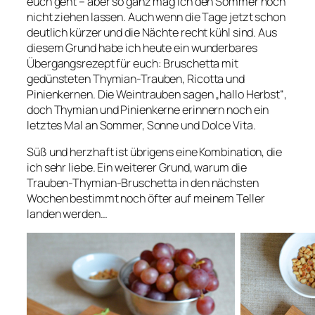
euch geht – aber so ganz mag ich den Sommer noch
nicht ziehen lassen. Auch wenn die Tage jetzt schon
deutlich kürzer und die Nächte recht kühl sind. Aus
diesem Grund habe ich heute ein wunderbares
Übergangsrezept für euch: Bruschetta mit
gedünsteten Thymian-Trauben, Ricotta und
Pinienkernen. Die Weintrauben sagen „hallo Herbst“,
doch Thymian und Pinienkerne erinnern noch ein
letztes Mal an Sommer, Sonne und Dolce Vita.
Süß und herzhaft ist übrigens eine Kombination, die
ich sehr liebe. Ein weiterer Grund, warum die
Trauben-Thymian-Bruschetta in den nächsten
Wochen bestimmt noch öfter auf meinem Teller
landen werden…