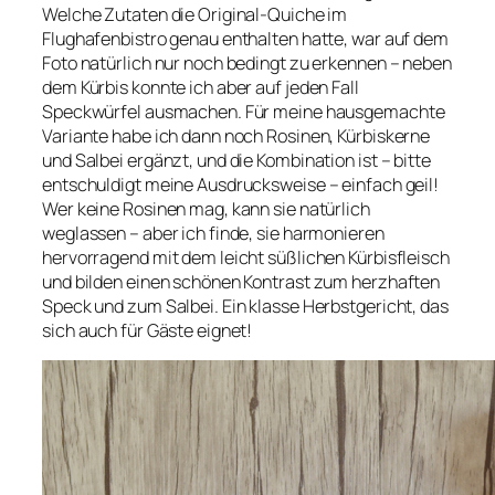
Welche Zutaten die Original-Quiche im
Flughafenbistro genau enthalten hatte, war auf dem
Foto natürlich nur noch bedingt zu erkennen – neben
dem Kürbis konnte ich aber auf jeden Fall
Speckwürfel ausmachen. Für meine hausgemachte
Variante habe ich dann noch Rosinen, Kürbiskerne
und Salbei ergänzt, und die Kombination ist – bitte
entschuldigt meine Ausdrucksweise – einfach geil!
Wer keine Rosinen mag, kann sie natürlich
weglassen – aber ich finde, sie harmonieren
hervorragend mit dem leicht süßlichen Kürbisfleisch
und bilden einen schönen Kontrast zum herzhaften
Speck und zum Salbei. Ein klasse Herbstgericht, das
sich auch für Gäste eignet!