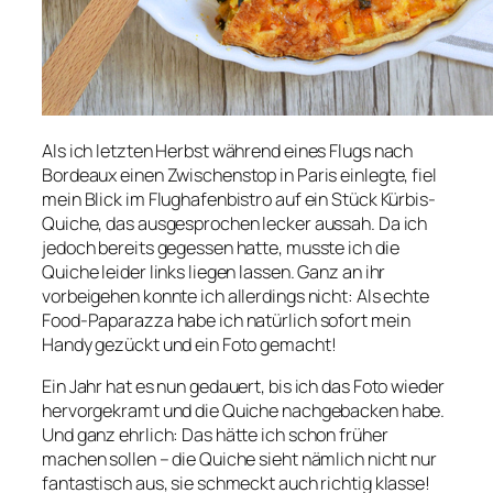
Als ich letzten Herbst während eines Flugs nach
Bordeaux einen Zwischenstop in Paris einlegte, fiel
mein Blick im Flughafenbistro auf ein Stück Kürbis-
Quiche, das ausgesprochen lecker aussah. Da ich
jedoch bereits gegessen hatte, musste ich die
Quiche leider links liegen lassen. Ganz an ihr
vorbeigehen konnte ich allerdings nicht: Als echte
Food-Paparazza habe ich natürlich sofort mein
Handy gezückt und ein Foto gemacht!
Ein Jahr hat es nun gedauert, bis ich das Foto wieder
hervorgekramt und die Quiche nachgebacken habe.
Und ganz ehrlich: Das hätte ich schon früher
machen sollen – die Quiche sieht nämlich nicht nur
fantastisch aus, sie schmeckt auch richtig klasse!