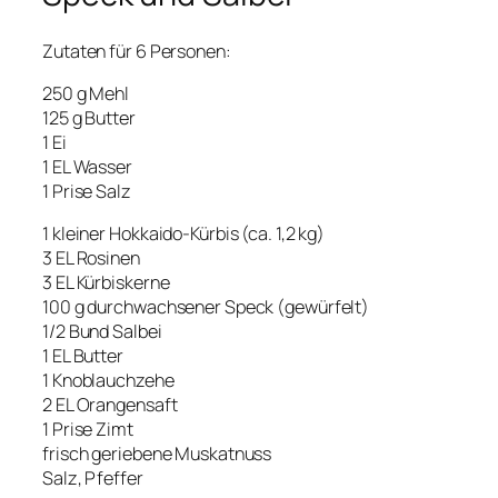
Zutaten für 6 Personen:
250 g Mehl
125 g Butter
1 Ei
1 EL Wasser
1 Prise Salz
1 kleiner Hokkaido-Kürbis (ca. 1,2 kg)
3 EL Rosinen
3 EL Kürbiskerne
100 g durchwachsener Speck (gewürfelt)
1/2 Bund Salbei
1 EL Butter
1 Knoblauchzehe
2 EL Orangensaft
1 Prise Zimt
frisch geriebene Muskatnuss
Salz, Pfeffer