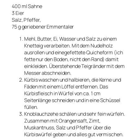
400 ml Sahne
3 Eier
Salz, Pfeffer,
75 g geriebener Emmentaler
Mehl, Butter, Ei, Wasser und Salz zu einem
Knetteig verarbeiten. Mit dem Nudelholz
ausrollen und einegefettete Quicheform (ich
fette nur den Boden, nicht den Rand) damit
einkleiden. Überstehende Teigränder mit dem
Messer abschneiden.
Kürbis waschen und halbieren, die Kerne und
Fäden mit einem Löffel entfernen. Das
Kürbisfleisch in Würfel von ca. 1 cm
Seitenlänge schneiden und in eine Schüssel
füllen.
Knoblauchzehe schälen und sehr fein würfeln.
Zusammen mit Orangensaft, Zimt,
Muskantnuss, Salz und Pfeffer über die
Kürbiswürfel geben und alles gut vermischen.