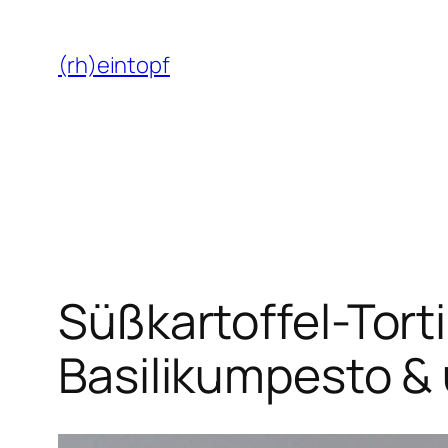
Zum
Inhalt
(rh)eintopf
springen
Süßkartoffel-Torti
Basilikumpesto & 