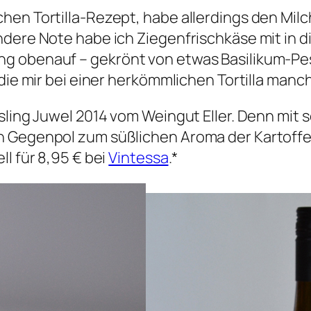
hen Tortilla-Rezept, habe allerdings den Milc
ndere Note habe ich Ziegenfrischkäse mit in d
g obenauf – gekrönt von etwas Basilikum-Pes
die mir bei einer herkömmlichen Tortilla manch
esling Juwel 2014 vom Weingut Eller. Denn mit
 Gegenpol zum süßlichen Aroma der Kartoffeln
ll für 8,95 € bei
Vintessa
.*