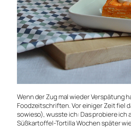
Wenn der Zug mal wieder Verspätung hat
Foodzeitschriften. Vor einiger Zeit fiel 
sowieso), wusste ich: Das probiere ich a
Süßkartoffel-Tortilla Wochen später wie