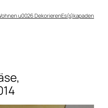
ohnen u0026 Dekorieren
Es(s)kapaden
äse,
014