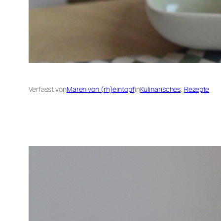
Verfasst von
Maren von (rh)eintopf
in
Kulinarisches
, 
Rezepte