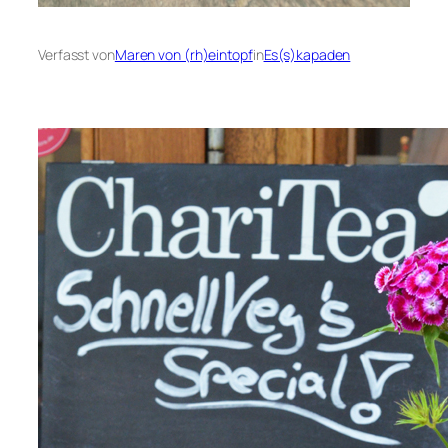
Verfasst von
Maren von (rh)eintopf
in
Es(s)kapaden