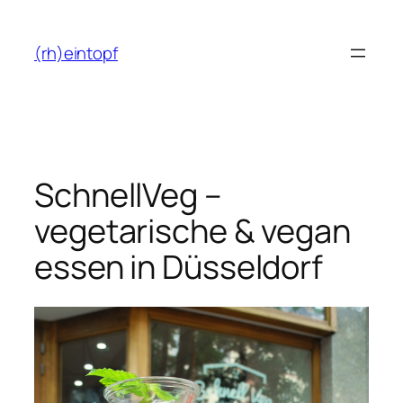
Zum
Inhalt
(rh)eintopf
springen
SchnellVeg –
vegetarische & vegan
essen in Düsseldorf