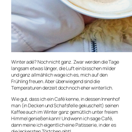
Winter adé? Noch nicht ganz. Zwar werden die Tage
langsam etwas länger, die Luft ein bisschen milder
und ganz allmählich wage ich es, mich auf den
Frühling freuen. Aber überwiegend sind die
Temperaturen derzeit doch noch eher winterlich.
Wie gut, dass ich ein Café kenne, in dessen Innenhof
man (in Decken und Schafsfelle gekuschelt) seinen
Kaffee auch im Winter ganz gemütlich unter freiem
Himmel genießen kann! Und wenn ich sage Café,
dann meine ich eigentlich eine Patisserie, in der es
die leckersten Törtchen gibt!