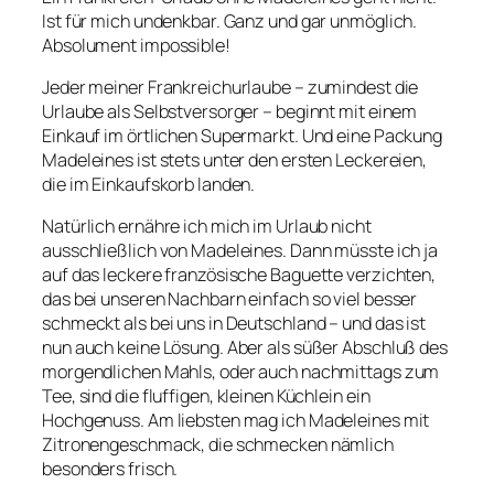
Ist für mich undenkbar. Ganz und gar unmöglich.
Absolument impossible!
Jeder meiner Frankreichurlaube – zumindest die
Urlaube als Selbstversorger – beginnt mit einem
Einkauf im örtlichen Supermarkt. Und eine Packung
Madeleines ist stets unter den ersten Leckereien,
die im Einkaufskorb landen.
Natürlich ernähre ich mich im Urlaub nicht
ausschließlich von Madeleines. Dann müsste ich ja
auf das leckere französische Baguette verzichten,
das bei unseren Nachbarn einfach so viel besser
schmeckt als bei uns in Deutschland – und das ist
nun auch keine Lösung. Aber als süßer Abschluß des
morgendlichen Mahls, oder auch nachmittags zum
Tee, sind die fluffigen, kleinen Küchlein ein
Hochgenuss. Am liebsten mag ich Madeleines mit
Zitronengeschmack, die schmecken nämlich
besonders frisch.