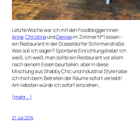
Letzte Woche war ich mit den Foodbloggerinnen
Anne
,
Christina
und
Denise
im Zimmer N°1 essen –
ein Restaurant in der Düsseldorfer Schirmerstraße.
Was soll ich sagen? Spontane Einrichtungsliebe! Ich
weiß, ich weiß, man sollte ein Restaurant vor allem
nach seinem Essen beurteilen, aber in diese
Mischung aus Shabby Chic und Industrial Style habe
ich mich beim Betreten der Räume sofort verliebt!
Am liebsten würde ich sofort einziehen…
(mehr …)
21. Juli 2015