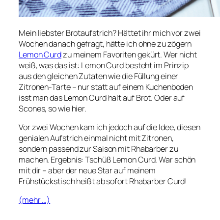
Mein liebster Brotaufstrich? Hättet ihr mich vor zwei
Wochen danach gefragt, hätte ich ohne zu zögern
Lemon Curd
zu meinem Favoriten gekürt. Wer nicht
weiß, was das ist: Lemon Curd besteht im Prinzip
aus den gleichen Zutaten wie die Füllung einer
Zitronen-Tarte – nur statt auf einem Kuchenboden
isst man das Lemon Curd halt auf Brot. Oder auf
Scones, so wie hier.
Vor zwei Wochen kam ich jedoch auf die Idee, diesen
genialen Aufstrich einmal nicht mit Zitronen,
sondern passend zur Saison mit Rhabarber zu
machen. Ergebnis: Tschüß Lemon Curd. War schön
mit dir – aber der neue Star auf meinem
Frühstückstisch heißt ab sofort Rhabarber Curd!
(mehr …)