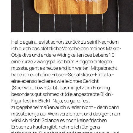
Hello again… es ist schön, zurück zu sein! Nachdem
ich durch das plötzliche Verscheiden meines Makro-
Objektivs und andere Widrigkeiten des Lebens 1.0
eine kurze Zwangspause beim Bloggen einlegen
musste, geht es heute endlich weiter! Mitgebracht
habe ich euch eine Erbsen-Schafskäse-Frittata –
eine ebenso leckeres wie leichtes Gericht
(Stichwort Low-Carb), das mir jetzt im Frühling
besonders gut schmeckt (die angestrebte Bikini-
Figur fest im Blick). Naja, so ganz fest
zugegebenermaßen auch wieder nicht – denn dann
müsste ich ja auf Wein verzichten, und das geht nun
wirklich nicht! Solange es noch keine frischen
Erbsen zu kaufen gibt, nehme ich übrigens