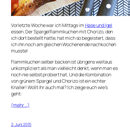
Vorletzte Woche war ich Mittags im
Hase und Igel
essen. Der Spargelflammkuchen mit Chorizo, den
ich dort bestellt hatte, hat mich so begeistert, dass
ich ihn noch am gleichen Wochenende nachkochen
musste!
Flammkuchen selber backen ist übrigens weitaus
unkompliziert als man vielleicht denkt, wenn man es
noch nie selbst probiert hat. Und die Kombination
von grünem Spargel und Chorizo ist ein echter
Knaller! Wollt ihr auch mal? Ich zeige euch wie’s
geht:
(mehr …)
2. Juni 2015