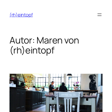
Zum
Inhalt
(rh)eintopf
springen
Autor:
Maren von
(rh)eintopf