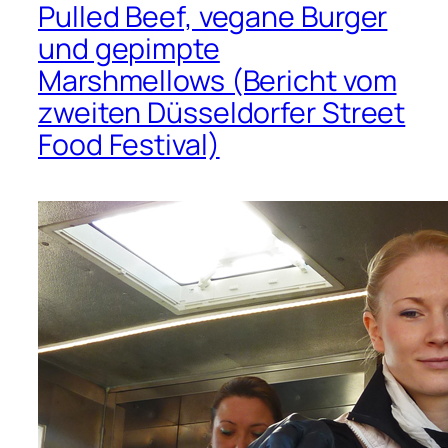
Pulled Beef, vegane Burger
und gepimpte
Marshmellows (Bericht vom
zweiten Düsseldorfer Street
Food Festival)