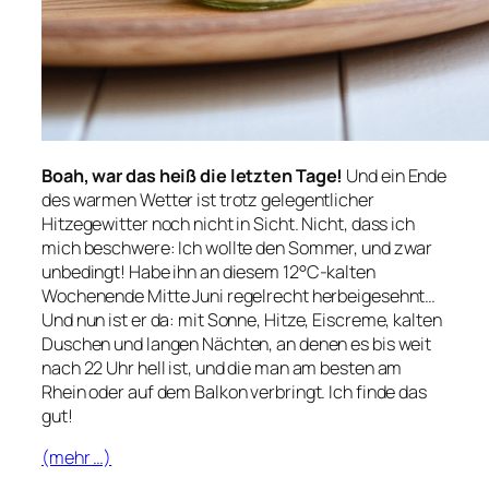
Boah, war das heiß die letzten Tage!
Und ein Ende
des warmen Wetter ist trotz gelegentlicher
Hitzegewitter noch nicht in Sicht. Nicht, dass ich
mich beschwere: Ich wollte den Sommer, und zwar
unbedingt! Habe ihn an diesem 12°C-kalten
Wochenende Mitte Juni regelrecht herbeigesehnt…
Und nun ist er da: mit Sonne, Hitze, Eiscreme, kalten
Duschen und langen Nächten, an denen es bis weit
nach 22 Uhr hell ist, und die man am besten am
Rhein oder auf dem Balkon verbringt. Ich finde das
gut!
(mehr …)