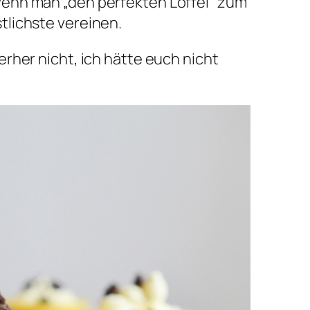
wenn man „den perfekten Löffel“ zum
tlichste vereinen.
rher nicht, ich hätte euch nicht