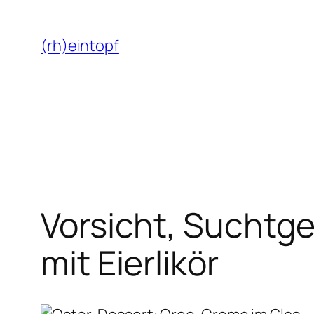
Zum
Inhalt
(rh)eintopf
springen
Vorsicht, Suchtge
mit Eierlikör