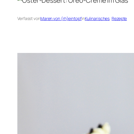
Verfasst von
Maren von (rh)eintopf
in
Kulinarisches
, 
Rezepte