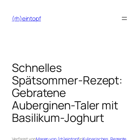
Zum
Inhalt
(rh)eintopf
springen
Schnelles
Spätsommer-Rezept:
Gebratene
Auberginen-Taler mit
Basilikum-Joghurt
Verfasst von
Maren von (rh)eintopf
in
Kulinarisches
, 
Rezepte