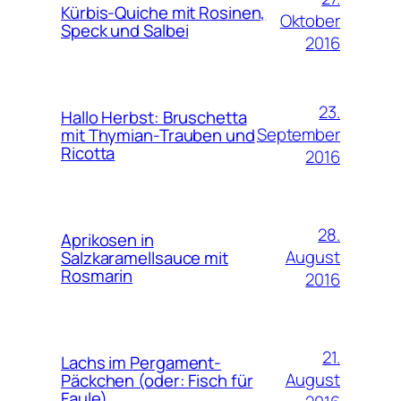
Kürbis-Quiche mit Rosinen,
Oktober
Speck und Salbei
2016
23.
Hallo Herbst: Bruschetta
September
mit Thymian-Trauben und
Ricotta
2016
28.
Aprikosen in
August
Salzkaramellsauce mit
Rosmarin
2016
21.
Lachs im Pergament-
August
Päckchen (oder: Fisch für
Faule)