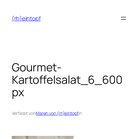
Zum
Inhalt
(rh)eintopf
springen
Gourmet-
Kartoffelsalat_6_600
px
Verfasst von
Maren von (rh)eintopf
in