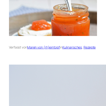
Verfasst von
Maren von (rh)eintopf
in
Kulinarisches
, 
Rezepte