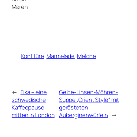
Maren
Konfitüre
Marmelade
Melone
←
Fika – eine
Gelbe-Linsen-Möhren-
schwedische
Suppe „Orient Style“ mit
Kaffeepause
gerösteten
mitten in London
Auberginenwürfeln
→