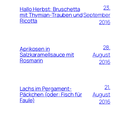
23.
Hallo Herbst: Bruschetta
September
mit Thymian-Trauben und
Ricotta
2016
28.
Aprikosen in
August
Salzkaramellsauce mit
Rosmarin
2016
21.
Lachs im Pergament-
August
Päckchen (oder: Fisch für
Faule)
2016