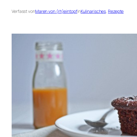
Verfasst von
Maren von (rh)eintopf
in
Kulinarisches
, 
Rezepte