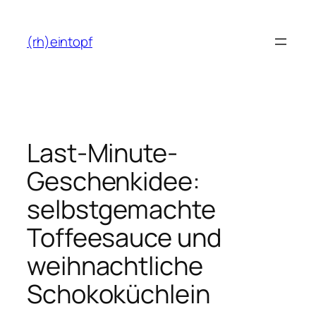
Zum
Inhalt
(rh)eintopf
springen
Last-Minute-
Geschenkidee:
selbstgemachte
Toffeesauce und
weihnachtliche
Schokoküchlein