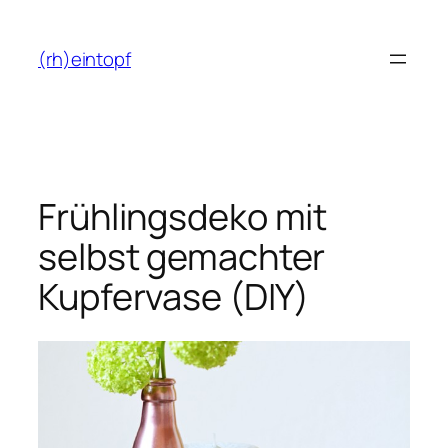
Zum
Inhalt
(rh)eintopf
springen
Frühlingsdeko mit
selbst gemachter
Kupfervase (DIY)