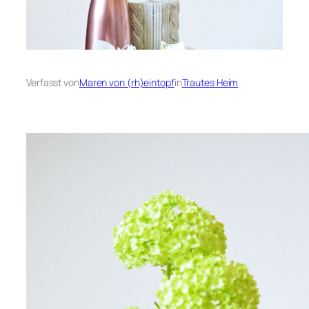
Verfasst von
Maren von (rh)eintopf
in
Trautes Heim