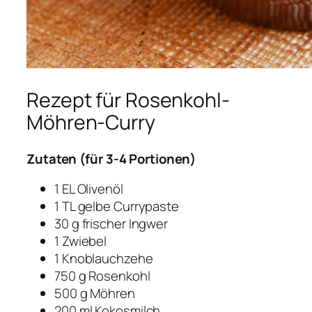
Rezept für Rosenkohl-
Möhren-Curry
Zutaten (für 3-4 Portionen)
1 EL Olivenöl
1 TL gelbe Currypaste
30 g frischer Ingwer
1 Zwiebel
1 Knoblauchzehe
750 g Rosenkohl
500 g Möhren
200 ml Kokosmilch