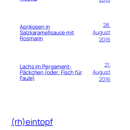
28.
Aprikosen in
August
Salzkaramellsauce mit
Rosmarin
2016
21.
Lachs im Pergament-
August
Päckchen (oder: Fisch für
Faule)
2016
(rh)eintopf