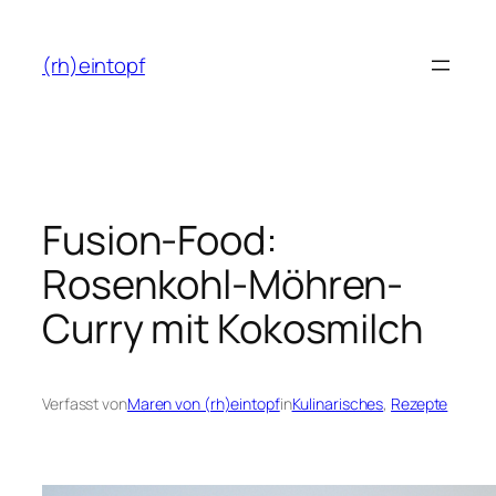
Zum
Inhalt
(rh)eintopf
springen
Fusion-Food:
Rosenkohl-Möhren-
Curry mit Kokosmilch
Verfasst von
Maren von (rh)eintopf
in
Kulinarisches
, 
Rezepte