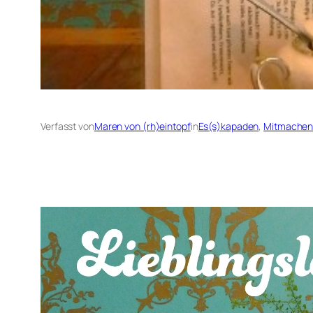
Verfasst von
Maren von (rh)eintopf
in
Es(s)kapaden
, 
Mitmachen