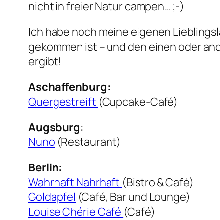
nicht in freier Natur campen… ;-)
Ich habe noch meine eigenen Lieblings
gekommen ist – und den einen oder and
ergibt!
Aschaffenburg:
Quergestreift
(Cupcake-Café)
Augsburg:
Nuno
(Restaurant)
Berlin:
Wahrhaft Nahrhaft
(Bistro & Café)
Goldapfel
(Café, Bar und Lounge)
Louise Chérie Café
(Café)