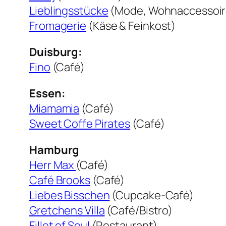
Lieblingsstücke
(Mode, Wohnaccessoire
Fromagerie
(Käse & Feinkost)
Duisburg:
Fino
(Café)
Essen:
Miamamia
(Café)
Sweet Coffe Pirates
(Café)
Hamburg
Herr Max
(Café)
Café Brooks
(Café)
Liebes Bisschen
(Cupcake-Café)
Gretchens Villa
(Café/Bistro)
Fillet of Soul
(Restaurant)