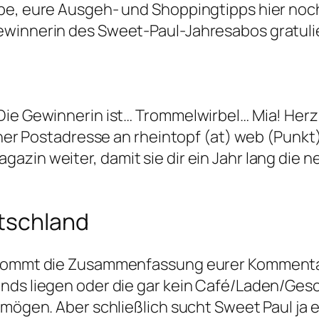
abe, eure Ausgeh- und Shoppingtipps hier noc
ewinnerin des Sweet-Paul-Jahresabos gratuli
Die Gewinnerin ist… Trommelwirbel… Mia! Her
iner Postadresse an rheintopf (at) web (Punkt)
azin weiter, damit sie dir ein Jahr lang di
utschland
 kommt die Zusammenfassung eurer Kommentare.
nds liegen oder die gar kein Café/Laden/Gesch
n mögen. Aber schließlich sucht Sweet Paul ja