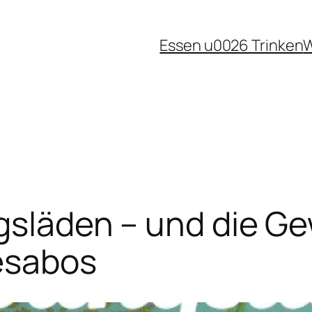
Essen u0026 Trinken
W
ngsläden – und die G
esabos