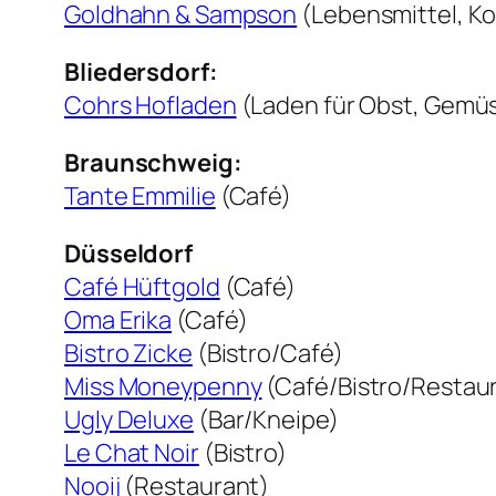
Goldhahn & Sampson
(Lebensmittel, K
Bliedersdorf:
Cohrs Hofladen
(Laden für Obst, Gemü
Braunschweig:
Tante Emmilie
(Café)
Düsseldorf
Café Hüftgold
(Café)
Oma Erika
(Café)
Bistro Zicke
(Bistro/Café)
Miss Moneypenny
(Café/Bistro/Restau
Ugly Deluxe
(Bar/Kneipe)
Le Chat Noir
(Bistro)
Nooij
(Restaurant)