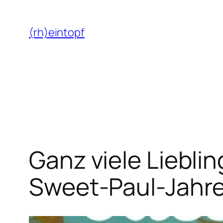
Zum
Inhalt
(rh)eintopf
springen
Ganz viele Liebli
Sweet-Paul-Jahr