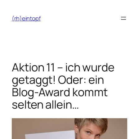
Zum
Inhalt
(rh)eintopf
springen
Aktion 11 – ich wurde
getaggt! Oder: ein
Blog-Award kommt
selten allein…