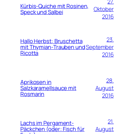
27.
Kürbis-Quiche mit Rosinen,
Oktober
Speck und Salbei
2016
23.
Hallo Herbst: Bruschetta
September
mit Thymian-Trauben und
Ricotta
2016
28.
Aprikosen in
August
Salzkaramellsauce mit
Rosmarin
2016
21.
Lachs im Pergament-
August
Päckchen (oder: Fisch für