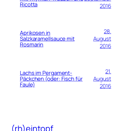
Ricotta
2016
28.
Aprikosen in
August
Salzkaramellsauce mit
Rosmarin
2016
21.
Lachs im Pergament-
August
Päckchen (oder: Fisch für
Faule)
2016
(rh)eintopf