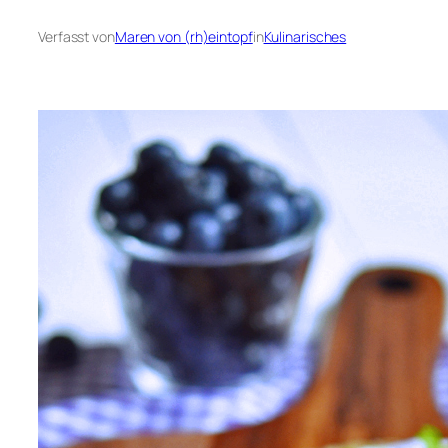
Verfasst von
Maren von (rh)eintopf
in
Kulinarisches