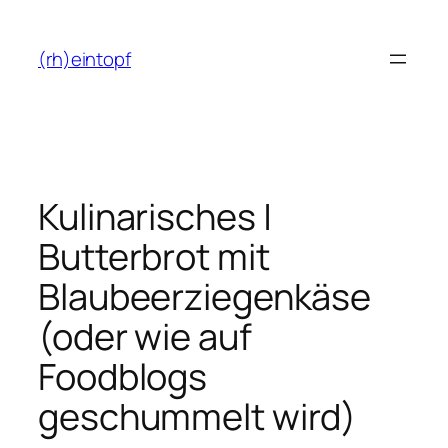
Zum
Inhalt
(rh)eintopf
springen
Kulinarisches |
Butterbrot mit
Blaubeerziegenkäse
(oder wie auf
Foodblogs
geschummelt wird)