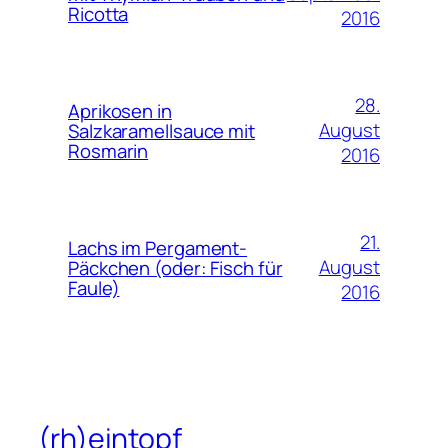
Ricotta
2016
28.
Aprikosen in
August
Salzkaramellsauce mit
Rosmarin
2016
21.
Lachs im Pergament-
August
Päckchen (oder: Fisch für
Faule)
2016
(rh)eintopf