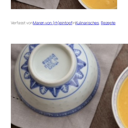
Verfasst von
Maren von (rh)eintopf
in
Kulinarisches
, 
Rezepte