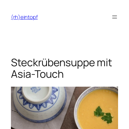
Zum
Inhalt
(rh)eintopf
springen
Steckrübensuppe mit
Asia-Touch