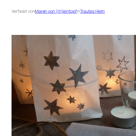
Verfasst von
Maren von (rh)eintopf
in
Trautes Heim