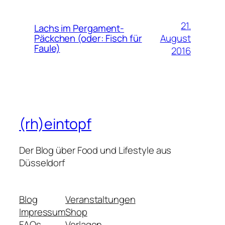
21.
Lachs im Pergament-
August
Päckchen (oder: Fisch für
Faule)
2016
(rh)eintopf
Der Blog über Food und Lifestyle aus
Düsseldorf
Blog
Veranstaltungen
Impressum
Shop
FAQs
Vorlagen