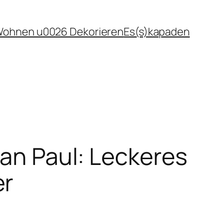
ohnen u0026 Dekorieren
Es(s)kapaden
van Paul: Leckeres
er