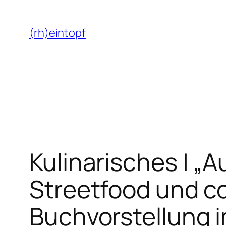
Zum
Inhalt
(rh)eintopf
springen
Kulinarisches | „
Streetfood und c
Buchvorstellung i