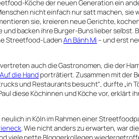
treetfood-Köche der neuen Generation ein an
e Menschen nicht einfach nur satt machen, sie
entieren sie, kreieren neue Gerichte, kochen
und backen ihre Burger-Buns lieber selbst. Be
che Streetfood-Laden
An Bánh Mì
– und erst ne
 vertreten auch die Gastronomen, die der H
Auf die Hand
porträtiert. Zusammen mit der Be
rucks und Restaurants besucht“, durfte „in
aul diese Köchinnen und Köche vor, erklärt ihr
 neulich in Köln im Rahmen einer Streetfoodpa
ieneck
. Wie nicht anders zu erwarten, war d
nd viele nette Bloggerkollegen wiedergetrof