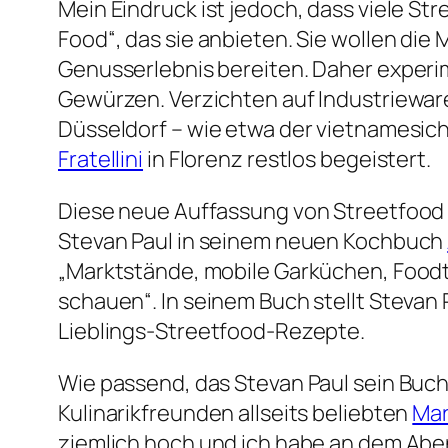
Mein Eindruck ist jedoch, dass viele S
Food“, das sie anbieten. Sie wollen di
Genusserlebnis bereiten. Daher experim
Gewürzen. Verzichten auf Industrieware 
Düsseldorf – wie etwa der vietnamesi
Fratellini
in Florenz restlos begeistert.
Diese neue Auffassung von Streetfood
Stevan Paul in seinem neuen Kochbuch
„Marktstände, mobile Garküchen, Foodt
schauen“. In seinem Buch stellt Stevan P
Lieblings-Streetfood-Rezepte.
Wie passend, das Stevan Paul sein Buch
Kulinarikfreunden allseits beliebten
Mar
ziemlich hoch und ich habe an dem Abe