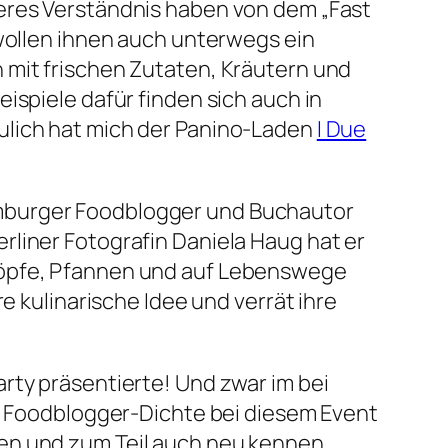
deres Verständnis haben von dem „Fast
 wollen ihnen auch unterwegs ein
 mit frischen Zutaten, Kräutern und
ispiele dafür finden sich auch in
ulich hat mich der Panino-Laden
I Due
amburger Foodblogger und Buchautor
rliner Fotografin Daniela Haug hat er
 Töpfe, Pfannen und auf Lebenswege
e kulinarische Idee und verrät ihre
rty präsentierte! Und zwar im bei
ie Foodblogger-Dichte bei diesem Event
fen und zum Teil auch neu kennen