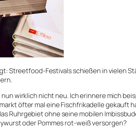
gt: Streetfood-Festivals schießen in vielen S
ern.
nun wirklich nicht neu. Ich erinnere mich bei
kt öfter mal eine Fischfrikadelle gekauft hat
as Ruhrgebiet ohne seine mobilen Imbissbude
rrywurst oder Pommes rot-weiß versorgen?