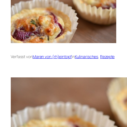
Verfasst von
Maren von (rh)eintopf
in
Kulinarisches
, 
Rezepte