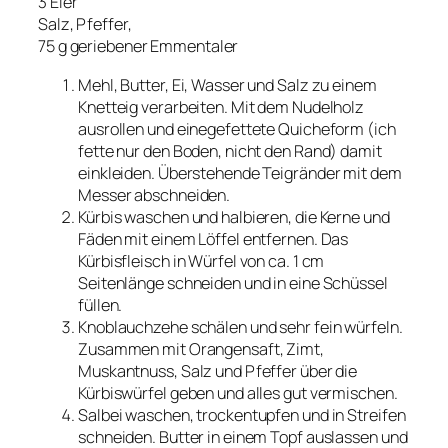
3 Eier
Salz, Pfeffer,
75 g geriebener Emmentaler
Mehl, Butter, Ei, Wasser und Salz zu einem
Knetteig verarbeiten. Mit dem Nudelholz
ausrollen und einegefettete Quicheform (ich
fette nur den Boden, nicht den Rand) damit
einkleiden. Überstehende Teigränder mit dem
Messer abschneiden.
Kürbis waschen und halbieren, die Kerne und
Fäden mit einem Löffel entfernen. Das
Kürbisfleisch in Würfel von ca. 1 cm
Seitenlänge schneiden und in eine Schüssel
füllen.
Knoblauchzehe schälen und sehr fein würfeln.
Zusammen mit Orangensaft, Zimt,
Muskantnuss, Salz und Pfeffer über die
Kürbiswürfel geben und alles gut vermischen.
Salbei waschen, trockentupfen und in Streifen
schneiden. Butter in einem Topf auslassen und