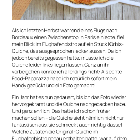
Als ich letzten Herbst während eines Flugs nach
Bordeaux einen Zwischenstop in Paris einlegte, fiel
mein Blick im Flughafenbistro auf ein Stück Kürbis-
Quiche, das ausgesprochen lecker aussah. Da ich
jedoch bereits gegessen hatte, musste ich die
Quiche leider links liegen lassen. Ganz an ihr
vorbeigehen konnte ich allerdings nicht: Als echte
Food-Paparazza habe ich natürlich sofort mein
Handy gezückt und ein Foto gemacht!
Ein Jahr hat es nun gedauert, bis ich das Foto wieder
hervorgekramt und die Quiche nachgebacken habe.
Und ganz ehrlich: Das hätte ich schon früher
machen sollen – die Quiche sieht nämlich nicht nur
fantastisch aus, sie schmeckt auch richtig klasse!
Welche Zutaten die Original-Quiche im
Flughafenbistro genau enthalten hatte, war auf dem