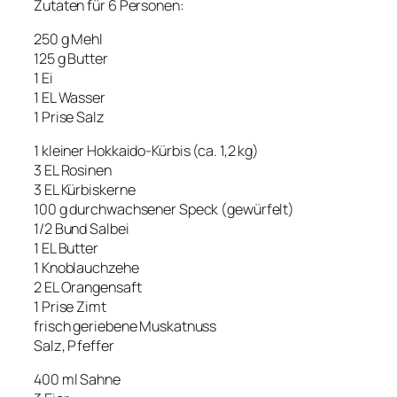
Zutaten für 6 Personen:
250 g Mehl
125 g Butter
1 Ei
1 EL Wasser
1 Prise Salz
1 kleiner Hokkaido-Kürbis (ca. 1,2 kg)
3 EL Rosinen
3 EL Kürbiskerne
100 g durchwachsener Speck (gewürfelt)
1/2 Bund Salbei
1 EL Butter
1 Knoblauchzehe
2 EL Orangensaft
1 Prise Zimt
frisch geriebene Muskatnuss
Salz, Pfeffer
400 ml Sahne