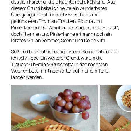
deutlich kürzer und die Nächte recht kühl sind. Aus
diesem Grund habe ich heute ein wunderbares
Übergangsrezept für euch: Bruschetta mit
gedünsteten Thymian-Trauben, Ricotta und
Pinienkernen. Die Weintrauben sagen „hallo Herbst“,
doch Thymian und Pinienkerne erinnern noch ein
letztes Mal an Sommer, Sonne und Dolce Vita.
Süß und herzhaft ist übrigens eine Kombination, die
ich sehr liebe. Ein weiterer Grund, warum die
Trauben-Thymian-Bruschetta in den nächsten
Wochen bestimmt noch öfter auf meinem Teller
landen werden…