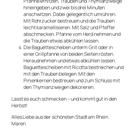
Pfanne erhitzen, Trauben und Thymianzweige
hineingeben und zwei bis drei Minuten
anschwitzen. Dabei gelegentlich umrühren.
Mit Rohrzucker bestreuen und die Trauben
leicht karamellisieren. Mit Salz und Pfeffer
abschmecken. Pfanne vom Herd nehmen und
die Trauben etwas abkühlen lassen.
Die Baguettescheiben unterm Grill oder in
einer Grillpfanne von beiden Seiten rösten.
Herausnehmen und etwas abkühlen lassen.
Baguettescheiben mit Ricotta bestreichen und
mit den Trauben belegen. Mit den
Pinienkernen bestreuen und zum Schluss mit
den Thymianzweigen dekorieren.
Lasst es euch schmecken – und kommt gut in den
Herbst!
Alles Liebe aus der schönsten Stadt am Rhein
Maren